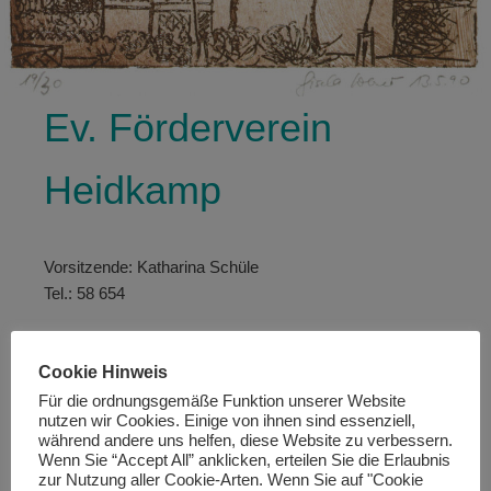
Ev. Förderverein
Heidkamp
Vorsitzende: Katharina Schüle
Tel.: 58 654
Bankverbindung
Cookie Hinweis
IBAN: DE16 3705 0299 0311 0102 55
Für die ordnungsgemäße Funktion unserer Website
BIC: COKSDE33XXX
nutzen wir Cookies. Einige von ihnen sind essenziell,
während andere uns helfen, diese Website zu verbessern.
Wenn Sie “Accept All” anklicken, erteilen Sie die Erlaubnis
Satzung
zur Nutzung aller Cookie-Arten. Wenn Sie auf "Cookie