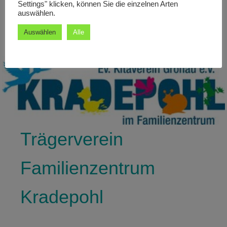
Settings" klicken, können Sie die einzelnen Arten
auswählen.
Flyer
Auswählen
Alle
Trägerverein
Familienzentrum
Kradepohl