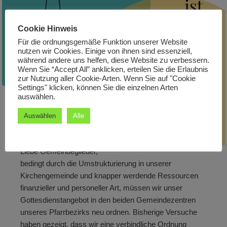
Cookie Hinweis
Für die ordnungsgemäße Funktion unserer Website
nutzen wir Cookies. Einige von ihnen sind essenziell,
während andere uns helfen, diese Website zu verbessern.
Wenn Sie “Accept All” anklicken, erteilen Sie die Erlaubnis
zur Nutzung aller Cookie-Arten. Wenn Sie auf "Cookie
Settings" klicken, können Sie die einzelnen Arten
auswählen.
Auswählen
Alle
Liebe Gemeindeglieder,
bedingt durch die Umstrukturierung in unserer
Kirchengemeinde und knapper werdende Ressourcen
finanzieller und personeller Art, müssen wir unser
Gottesdienstangebot in den beiden Gemeindezentren
unseres Pfarrbezirks neu ordnen. Bisherige Versuche
haben gezeigt, dass wir eine verbindliche Ordnung